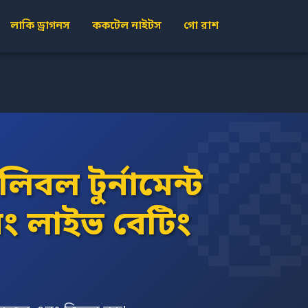
লাকি ড্রাগনস
ককটেল নাইটস
গো রাশ
িবল টুর্নামেন্ট
ং লাইভ বেটিং