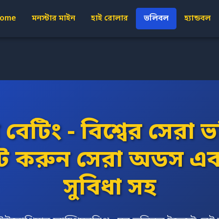
ome
মনস্টার মাইন
হাই রোলার
ভলিবল
হ্যান্ডবল
টিং - বিশ্বের সেরা ভল
বেট করুন সেরা অডস এব
সুবিধা সহ