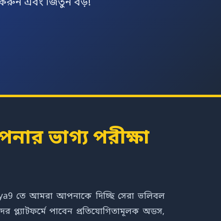
 করুন এবং জিতুন বড়!
নার ভাগ্য পরীক্ষা
 jaya9 তে আমরা আপনাকে দিচ্ছি সেরা ভলিবল
র প্ল্যাটফর্মে পাবেন প্রতিযোগিতামূলক অডস,