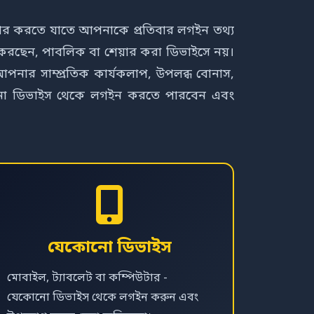
হার করতে যাতে আপনাকে প্রতিবার লগইন তথ্য
 করছেন, পাবলিক বা শেয়ার করা ডিভাইসে নয়।
নার সাম্প্রতিক কার্যকলাপ, উপলব্ধ বোনাস,
েকোনো ডিভাইস থেকে লগইন করতে পারবেন এবং
যেকোনো ডিভাইস
মোবাইল, ট্যাবলেট বা কম্পিউটার -
যেকোনো ডিভাইস থেকে লগইন করুন এবং