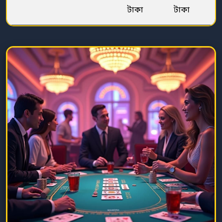
টাকা
টাকা