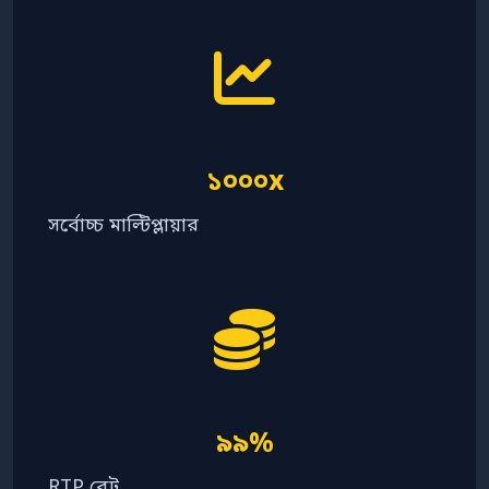
১০০০x
সর্বোচ্চ মাল্টিপ্লায়ার
৯৯%
RTP রেট