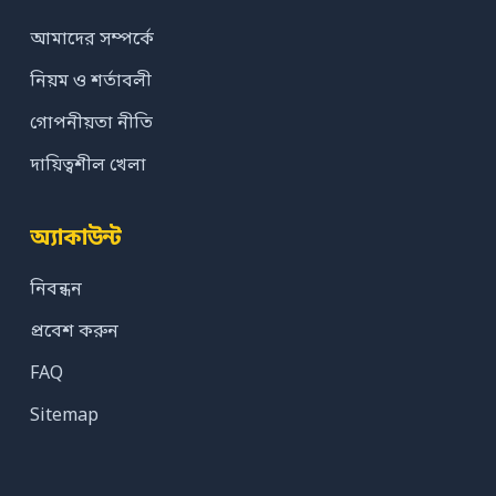
আমাদের সম্পর্কে
নিয়ম ও শর্তাবলী
গোপনীয়তা নীতি
দায়িত্বশীল খেলা
অ্যাকাউন্ট
নিবন্ধন
প্রবেশ করুন
FAQ
Sitemap