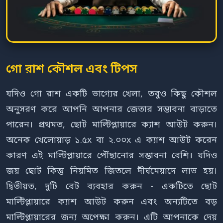
গো রাশ কৌশল এবং টিপস
যদিও গো রাশ একটি ভাগ্যের খেলা, তবুও কিছু কৌশল
অনুসরণ করে আপনি আপনার জেতার সম্ভাবনা বাড়াতে
পারেন। প্রথমত, ছোট মাল্টিপ্লায়ারে ক্যাশ আউট করুন।
অনেক খেলোয়াড় ১.৫x বা ২.০০x এ ক্যাশ আউট করেন
কারণ এই মাল্টিপ্লায়ারে পৌঁছানোর সম্ভাবনা বেশি। যদিও
জয় ছোট কিন্তু নিয়মিত জিতলে দীর্ঘমেয়াদে লাভ হয়।
দ্বিতীয়ত, দুটি বেট ব্যবহার করুন - একটিতে ছোট
মাল্টিপ্লায়ারে ক্যাশ আউট করুন এবং অন্যটিতে বড়
মাল্টিপ্লায়ারের জন্য অপেক্ষা করুন। এটি আপনাকে দেয়