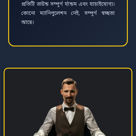
প্রতিটি রাউন্ড সম্পূর্ণ র্যান্ডম এবং যাচাইযোগ্য।
কোনো ম্যানিপুলেশন নেই, সম্পূর্ণ স্বচ্ছতা
আছে।