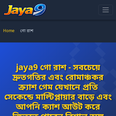
Home
গো রাশ
jaya9 গো রাশ - সবচেয়ে
দ্রুতগতির এবং রোমাঞ্চকর
ক্র্যাশ গেম যেখানে প্রতি
সেকেন্ডে মাল্টিপ্লায়ার বাড়ে এবং
আপনি ক্যাশ আউট করে