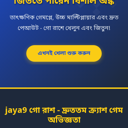
জিততে পারেন বিশাল অঙ্ক
তাৎক্ষণিক গেমপ্লে, উচ্চ মাল্টিপ্লায়ার এবং দ্রুত
পেআউট - গো রাশে খেলুন এবং জিতুন!
এখনই খেলা শুরু করুন
jaya9 গো রাশ - দ্রুততম ক্র্যাশ গেম
অভিজ্ঞতা