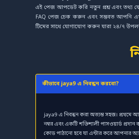
এই পেজ আপডেট করি নতুন প্রশ্ন এবং তথ্য যো
FAQ পেজ চেক করুন এবং সম্ভবত আপনি এখানে
টিমের সাথে যোগাযোগ করুন যারা ২৪/৭ উপলব
ন
কীভাবে jaya9 এ নিবন্ধন করবো?
jaya9 এ নিবন্ধন করা অত্যন্ত সহজ। প্রথমে 
নম্বর এবং একটি শক্তিশালী পাসওয়ার্ড প্র
কোড পাঠানো হবে যা এন্টার করে আপনার অ্যাকাউন