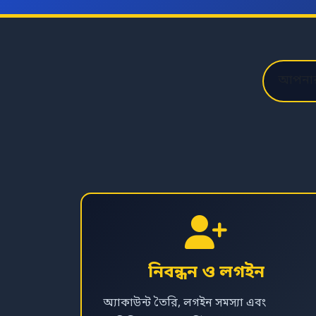
নিবন্ধন ও লগইন
অ্যাকাউন্ট তৈরি, লগইন সমস্যা এবং