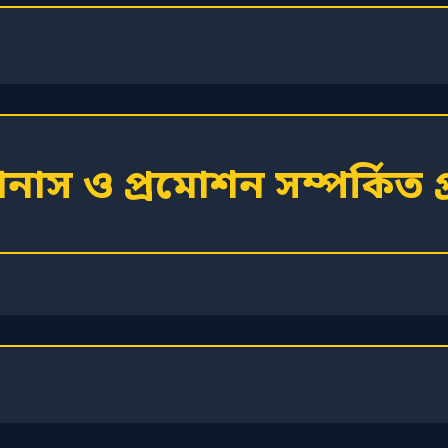
নাস ও প্রমোশন সম্পর্কিত প্র